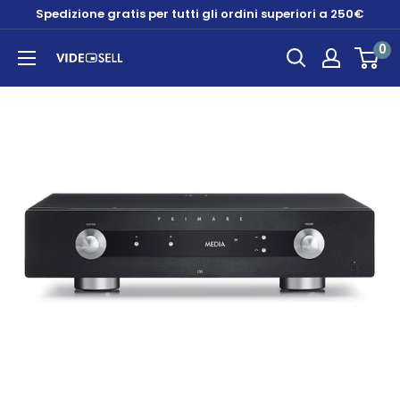
Vai
Spedizione gratis per tutti gli ordini superiori a 250€
al
0
contenuto
Videosell
store