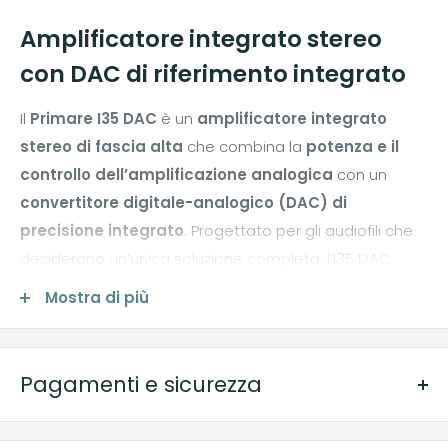
Amplificatore integrato stereo
con DAC di riferimento integrato
Il
Primare I35 DAC
è un
amplificatore integrato
stereo di fascia alta
che combina la
potenza e il
controllo dell’amplificazione analogica
con un
convertitore digitale-analogico (DAC) di
precisione integrato
. Progettato per gli audiofili che
desiderano un’unica soluzione completa, l’I35 DAC
offre
suono naturale, dinamica elevata, controllo
Mostra di più
totale dei diffusori e prestazioni digitali di alto
livello
, rendendolo ideale per sistemi hi-fi sofisticati e
listener moderni che utilizzano sorgenti digitali.
Pagamenti e sicurezza
L’integrazione di un DAC di qualità superiore elimina la
METODI DI PAGAMENTO
necessità di un convertitore esterno, preservando