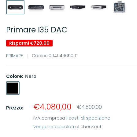
Primare I35 DAC
Risparmi
€720,00
PRIMARE
Codice:
00404665001
Colore:
Nero
Nero
Titanio
Prezzo
€4.080,00
Prezzo
€4.800,00
Prezzo:
scontato
IVA compresa
I costi di spedizione
vengono calcolati
al checkout