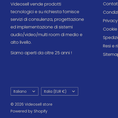
Contatt
Videosell vende prodotti
Conversione di qualità e rip
tecnologici e su richiesta fornisce
Condizi
servizi di consulenza, progettazione
Privacy
audio da USB
ed implementazione di sistemi
Cookie 
audio/video/multi room di medio e
Il CD6007 supporta la lettura di
CD
,
CD-R
e
CD-
Spedizi
alto livello.
riproduzione di file musicali tramite
porta USB-A
Resi e 
supporto per formati come
WAV
,
MP3
,
AAC
,
WM
Siamo aperti da oltre 25 anni !
Sitema
e
DSD
, insieme a una conversione D/A
192 kHz /
integra inoltre circuitazione
HDAM
, componentis
filtri digitali selezionabili
, soluzioni pensate per 
riproduzione più precisa, fluida e naturale.
Lingua
Paese
Italiano
Italia (EUR €)
© 2026 Videosell store
Powered by Shopify