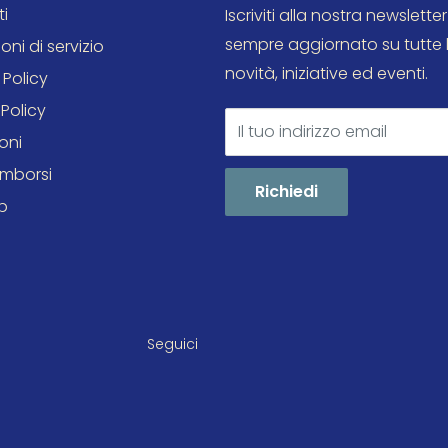
i
Iscriviti alla nostra newsletter
roduzione
sempre aggiornato su tutte 
oni di servizio
novità, iniziative ed eventi.
 Policy
Policy
Il tuo indirizzo email
RW
, oltre alla
oni
. Marantz dichiara
rimborsi
Richiedi
A
,
FLAC HD
,
ALAC
,
AIFF
p
 24 bit
. Il progetto
tica selezionata e
due
offrire una
Seguici