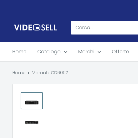
Vai
al
contenuto
Videosell
store
Home
Catalogo
Marchi
Offerte
Home
Marantz CD6007