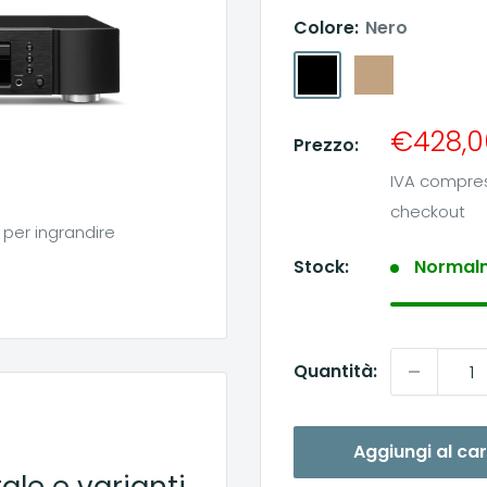
Colore:
Nero
Nero
Silver-
Gold
Prezzo
€428,0
Prezzo:
sconta
IVA compr
checkout
 per ingrandire
Stock:
Normalm
Quantità:
Aggiungi al car