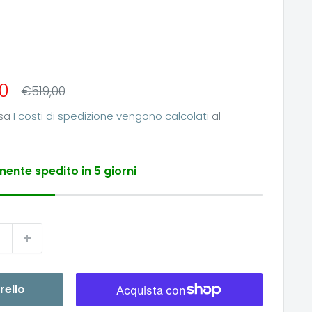
0
Prezzo
€519,00
to
esa
I costi di spedizione vengono calcolati
al
ente spedito in 5 giorni
rello