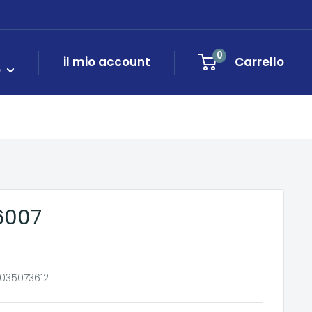
0
il mio account
Carrello
o
6007
035073612