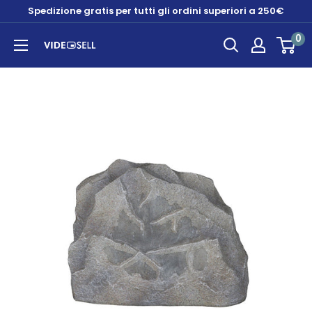
Vai
Spedizione gratis per tutti gli ordini superiori a 250€
al
0
contenuto
Videosell
store