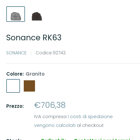
Sonance RK63
SONANCE
Codice:
92743
Colore:
Granito
Granito
Marrone
Prezzo
€706,38
Prezzo:
scontato
IVA compresa
I costi di spedizione
vengono calcolati
al checkout